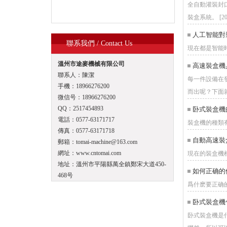
全自動灌裝封
裝盒系統。 [2018
人工智能對
聯系我們 / Contact Us
現在都是智能時
溫州市途麥機械有限公司
高速裝盒機
聯系人：陳潔
每一件設備在
手機：18966276200
而出呢？下面就和
微信号：18966276200
QQ：2517454893
卧式裝盒機
電話：0577-63171717
裝盒機的種類有
傳真：0577-63171718
自動高速裝
郵箱：tomai-machine@163.com
網址：www.cntomai.com
現在的裝盒機根
地址：溫州市平陽縣萬全鎮鄭宋大道450-
如何正确的
468号
爲什麽要正确的
卧式裝盒機
卧式裝盒機是