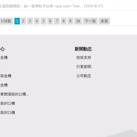
階段：由一個導軌卡位将<span style="font-... [2018.06.07]
1/18頁
1
2
3
4
5
6
7
8
9
10
下一頁
末頁
中心
新聞動态
裝盒機
技術支持
機
行業新聞
蓋裝盒機
公司動态
裝盒機
膏體灌裝封口機...
灌裝封口機
灌裝封口機