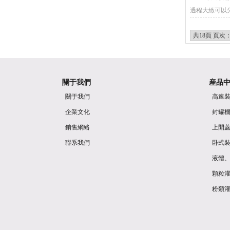
過程大緻可以分成四個
共18頁 頁次：
關于我們
産品
關于我們
高速
企業文化
封罐
銷售網絡
上開
聯系我們
卧式
液體、
顆粒
粉類